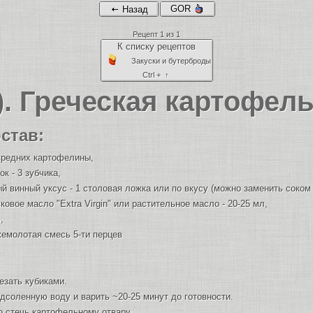
GOR
Назад
Рецепт 1 из 1
К списку рецептов
Закуски и бутерброды
Ctrl + ↑
). Греческая картофел
став:
средних картофелины,
ок - 3 зубчика,
й винный уксус - 1 столовая ложка или по вкусу (можно заменить соком
ковое масло "Extra Virgin" или растительное масло - 20-25 мл,
,
емолотая смесь 5-ти перцев
езать кубиками.
соленную воду и варить ~20-25 минут до готовности.
о стечь картофельному отвару.