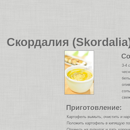
Скордалия (Skordalia
Со
3-4 
чесн
белы
олив
соль
свеж
Приготовление:
Картофель вымыть, очистить и нар
Положить картофель в кипящую под
Откинуть на дуршлаг и дать хорош