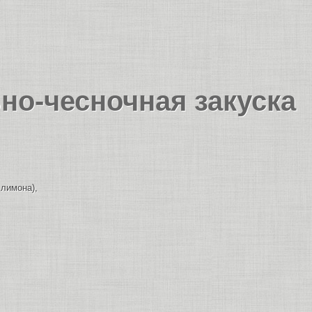
ьно-чесночная закуска
 лимона),