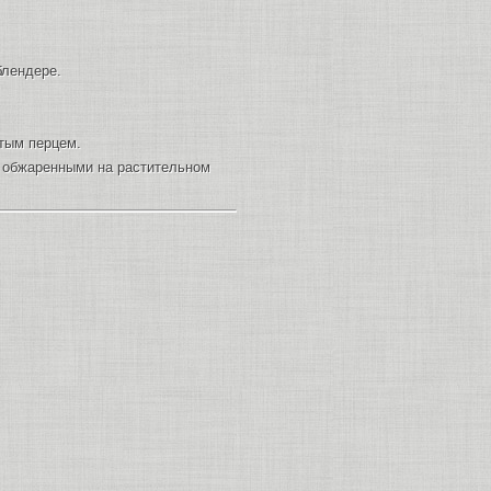
блендере.
тым перцем.
, обжаренными на растительном