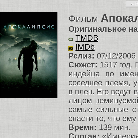
Н
Апока
Фильм
Оригинальное на
TMDB
IMDb
Релиз:
07/12/2006
Сюжет:
1517 год.
индейца по имен
соседнее племя, 
в плен. Его ведут 
лицом неминуемой
самые сильные с
спасти то, что ему
Время:
139 мин.
Слоган:
«Империя