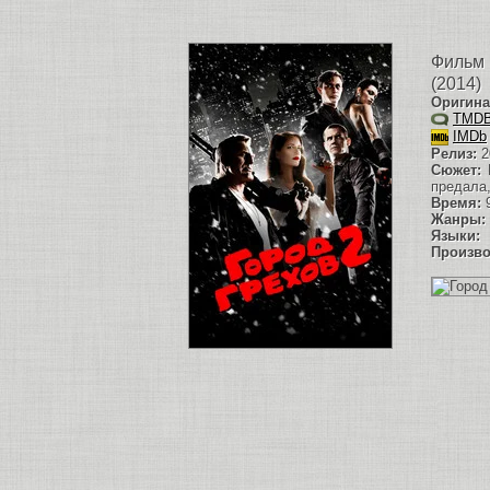
Филь
(2014)
Оригина
TMD
IMDb
Релиз:
2
Сюжет:
В
предала,
Время:
9
Жанры:
Языки:
E
Произво