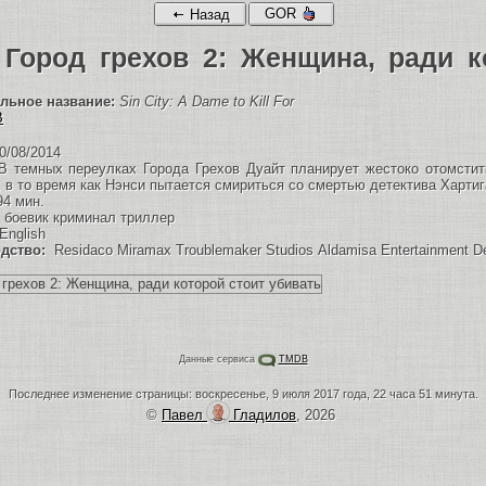
GOR
Назад
Город грехов 2: Женщина, ради к
м
льное название:
Sin City: A Dame to Kill For
B
0/08/2014
 темных переулках Города Грехов Дуайт планирует жестоко отомстит
 в то время как Нэнси пытается смириться со смертью детектива Хартиг
4 мин.
боевик криминал триллер
nglish
дство:
Residaco Miramax Troublemaker Studios Aldamisa Entertainment De
Данные сервиса
TMDB
Последнее изменение страницы: воскресенье, 9 июля 2017 года, 22 часа 51 минута.
©
Павел
Гладилов
, 2026