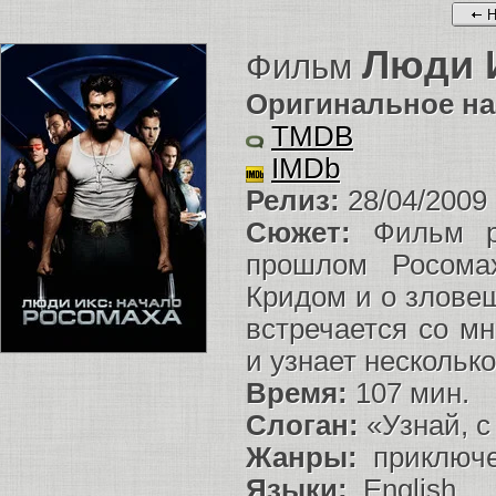
Н
Люди И
Фильм
Оригинальное на
TMDB
IMDb
Релиз:
28/04/2009
Сюжет:
Фильм ра
прошлом Росома
Кридом и о злове
встречается со м
и узнает нескольк
Время:
107 мин.
Слоган:
«Узнай, с
Жанры:
приключе
Языки:
English