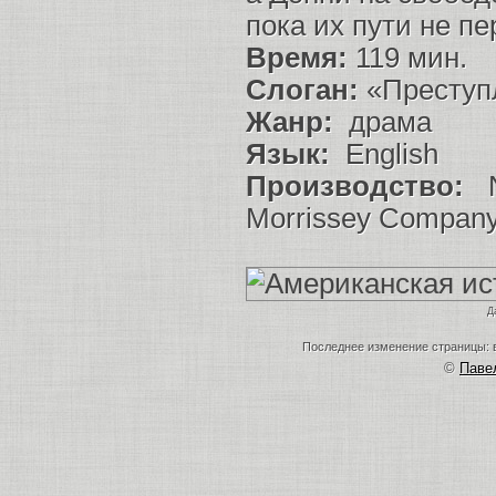
пока их пути не пе
Время:
119 мин.
Слоган:
«Преступл
Жанр:
драма
Язык:
English
Производство:
Ne
Morrissey Compan
Д
Последнее изменение страницы: в
©
Пав