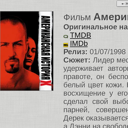
Н
Амери
Фильм
Оригинальное на
TMDB
IMDb
Релиз:
01/07/1998
Сюжет:
Лидер мес
удерживает авто
правоте, он бесп
белый цвет кожи.
восхищение у ег
сделал свой выб
парней, соверше
Дерек оказывается
а Дэнни на свобод