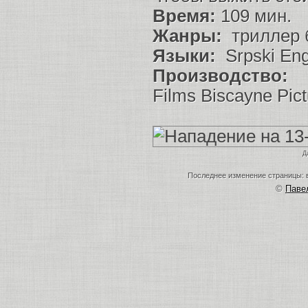
Время:
109 мин.
Жанры:
триллер 
Языки:
Srpski Eng
Производство:
Ro
Films Biscayne Pic
Д
Последнее изменение страницы: в
©
Пав