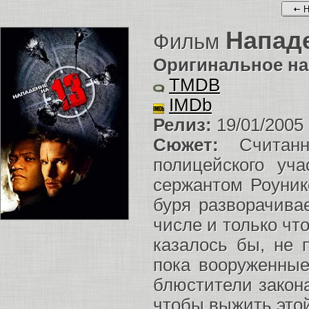
Н
Нападе
Фильм
Оригинальное на
TMDB
IMDb
Релиз:
19/01/2005
Сюжет:
Считанн
полицейского уч
сержантом Роунико
буря разворачива
числе и только чт
казалось бы, не 
пока вооруженные
блюстители закон
чтобы выжить это