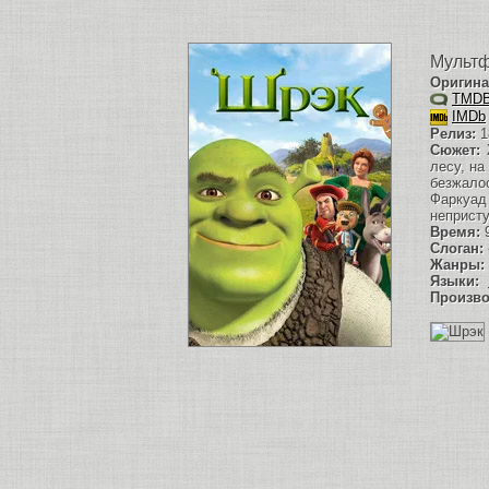
Мульт
Оригина
TMD
IMDb
Релиз:
1
Сюжет:
Ж
лесу, на
безжало
Фаркуад
неприст
Время:
9
Слоган:
Жанры:
Языки:
Произво