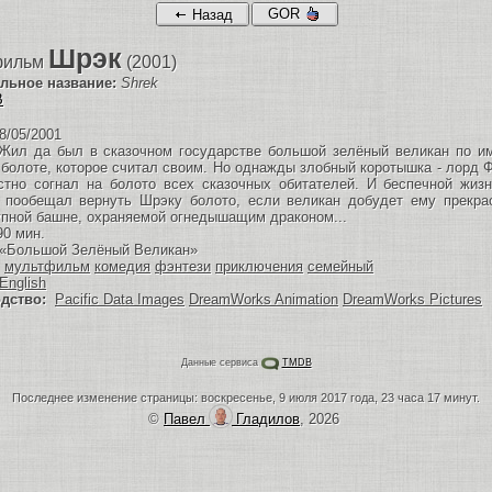
GOR
Назад
Шрэк
фильм
(2001)
льное название:
Shrek
B
8/05/2001
ил да был в сказочном государстве большой зелёный великан по им
 болоте, которое считал своим. Но однажды злобный коротышка - лорд 
стно согнал на болото всех сказочных обитателей. И беспечной жиз
 пообещал вернуть Шрэку болото, если великан добудет ему прекра
упной башне, охраняемой огнедышащим драконом...
0 мин.
«Большой Зелёный Великан»
мультфильм
комедия
фэнтези
приключения
семейный
English
дство:
Pacific Data Images
DreamWorks Animation
DreamWorks Pictures
Данные сервиса
TMDB
Последнее изменение страницы: воскресенье, 9 июля 2017 года, 23 часа 17 минут.
©
Павел
Гладилов
, 2026