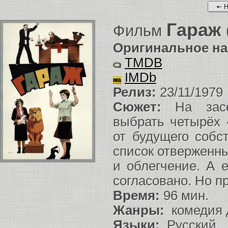
Н
Гараж
Фильм
Оригинальное на
TMDB
IMDb
Релиз:
23/11/1979
Сюжет:
На засед
выбрать четырёх 
от будущего собст
список отверженны
и облегчение. А 
согласовано. Но пр
Время:
96 мин.
Жанры:
комедия 
Языки:
Pусский