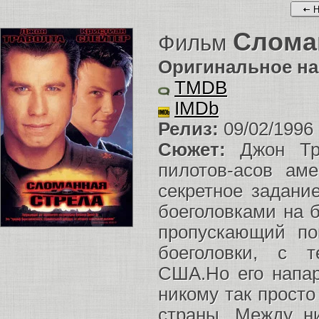
Н
Слома
Фильм
Оригинальное на
TMDB
IMDb
Релиз:
09/02/1996
Сюжет:
Джон Тра
пилотов-асов ам
секретное задани
боеголовками на б
пропускающий по
боеголовки, с 
США.Но его напа
никому так просто
страны. Между н