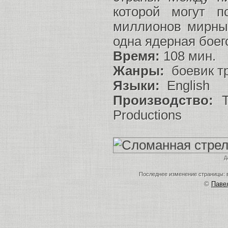
которой могут п
миллионов мирных
одна ядерная боег
Время:
108 мин.
Жанры:
боевик т
Языки:
English
Производство:
Th
Productions
Д
Последнее изменение страницы: в
©
Пав