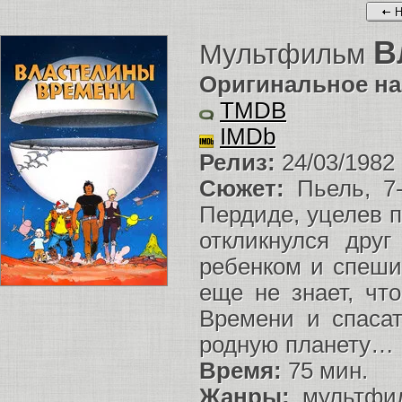
Н
В
Мультфильм
Оригинальное на
TMDB
IMDb
Релиз:
24/03/1982
Сюжет:
Пьель, 7-
Пердиде, уцелев п
откликнулся дру
ребенком и спеш
еще не знает, чт
Времени и спасат
родную планету…
Время:
75 мин.
Жанры:
мультфи