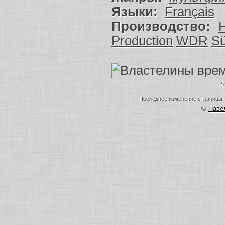
Языки:
Français
Производство:
H
Production
WDR
Sü
Д
Последнее изменение страницы: в
©
Пав