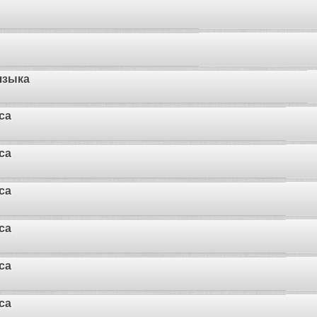
языка
са
са
са
са
са
са