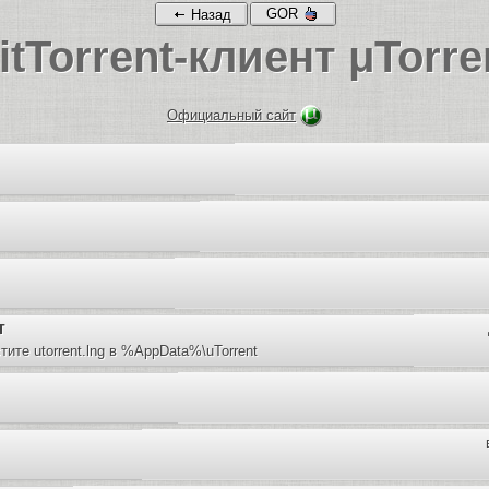
GOR
Назад
itTorrent-клиент μTorre
Официальный сайт
т
ите utorrent.lng в %AppData%\uTorrent