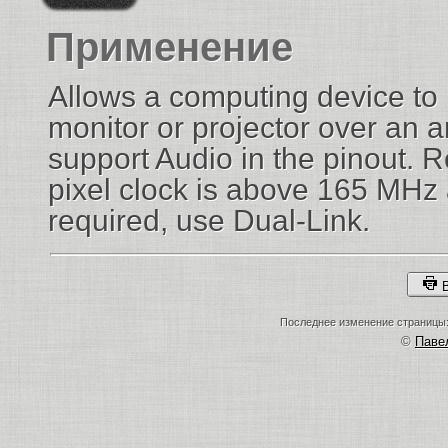
Применение
Allows a computing device to
monitor or projector over an a
support Audio in the pinout. R
pixel clock is above 165 MHz 
required, use Dual-Link.
В
Последнее изменение страницы: 
©
Пав