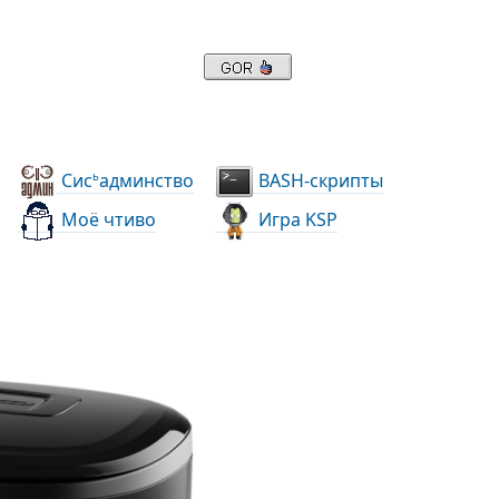
Сис
админство
BASH-скрипты
ь
Моё чтиво
Игра KSP