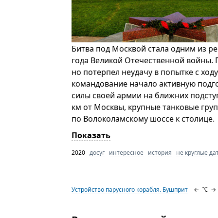
Битва под Москвой стала одним из 
года Великой Отечественной войны. Г
но потерпел неудачу в попытке с ход
командование начало активную подго
силы своей армии на ближних подступ
км от Москвы, крупные танковые гру
по Волоколамскому шоссе к столице.
Показать
2020
досуг
интересное
история
не круглые да
Устройство парусного корабля. Бушприт
←
⌥
→