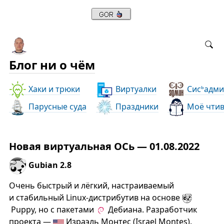
Блог ни о чём
Хаки и трюки
Виртуалки
Сис
адми
ь
Парусные суда
Праздники
Моё чти
Новая виртуальная ОСь — 01.08.2022
Gubian 2.8
Очень быстрый и лёгкий, настраиваемый
и стабильный Linux-дистрибутив на основе
Puppy, но с пакетами
Дебиана. Разработчик
проекта —
Израэль Монтес (Israel Montes).