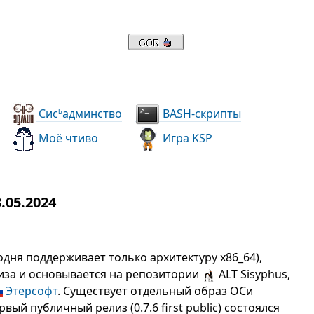
Сис
админство
BASH-скрипты
ь
Моё чтиво
Игра KSP
.05.2024
одня поддерживает только архитектуру x86_64),
иза и основывается на репозитории
ALT Sisyphus,
Этерсофт
. Существует отдельный образ ОСи
вый публичный релиз (0.7.6 first public) состоялся