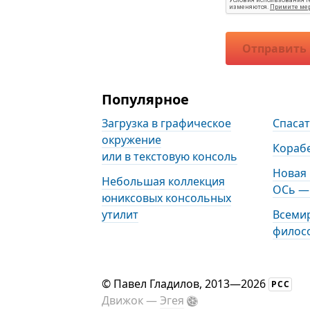
Отправить
Популярное
Загрузка в графическое
Спаса
окружение
Кораб
или в текстовую консоль
Новая
Небольшая коллекция
ОСь — 
юниксовых консольных
утилит
Всеми
филос
©
Павел Гладилов
, 2013—2026
РСС
Движок —
Эгея