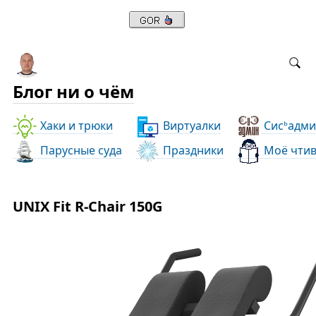
Блог ни о чём
Хаки и трюки
Виртуалки
Сис
адми
ь
Парусные суда
Праздники
Моё чти
UNIX Fit R-Chair 150G