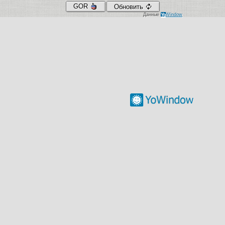
GOR
Обновить
Данные
Yo
Window