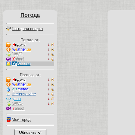
Погода
Погодная сводка
Погода от:
Я
ндекс
w
e
ather
.ua
WWO
Y
ahoo!
Yo
Window
Прогноз от:
Я
ндекс
w
e
ather
.ua
gis
meteo
meteoservice
yr.no
WWO
Y
ahoo!
Мой город
Обновить