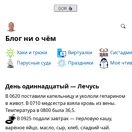
Блог ни о чём
Хаки и трюки
Виртуалки
Сис
адми
ь
Парусные суда
Праздники
Моё чти
День одиннадцатый — Лечусь
В 0620 поставили капельницу и укололи гепарином
в живот. В 0710 медсестра взяла кровь из вены.
Температура в 0800 была 36,5.
В 0925 подали завтрак — перловую кашу,
варёное яйцо, масло, сыр, хлеб, сладкий чай.