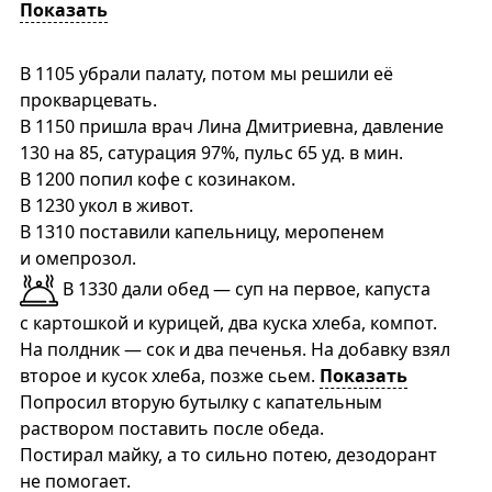
Показать
В 1105 убрали палату, потом мы решили её
прокварцевать.
В 1150 пришла врач Лина Дмитриевна, давление
130 на 85, сатурация 97%, пульс 65 уд. в мин.
В 1200 попил кофе с козинаком.
В 1230 укол в живот.
В 1310 поставили капельницу, меропенем
и омепрозол.
В 1330 дали обед — суп на первое, капуста
с картошкой и курицей, два куска хлеба, компот.
На полдник — сок и два печенья. На добавку взял
второе и кусок хлеба, позже сьем.
Показать
Попросил вторую бутылку с капательным
раствором поставить после обеда.
Постирал майку, а то сильно потею, дезодорант
не помогает.