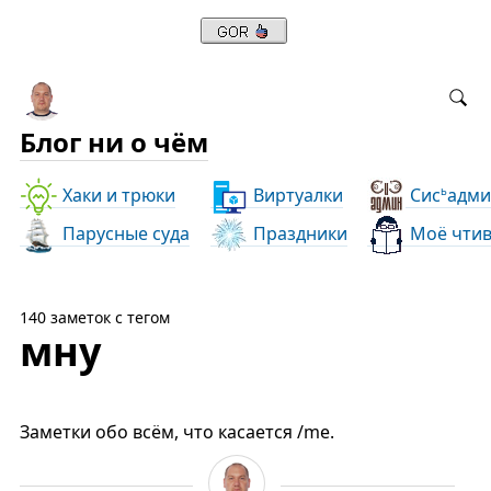
Блог ни о чём
Хаки и трюки
Виртуалки
Сис
адми
ь
Парусные суда
Праздники
Моё чти
140 заметок с тегом
мну
Заметки обо всём, что касается /me.