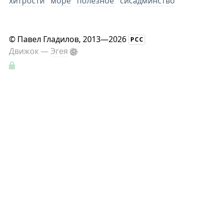
хитрости
море
полезное
сисадминство
©
Павел Гладилов
, 2013—2026
РСС
Движок —
Эгея