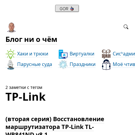
Блог ни о чём
Хаки и трюки
Виртуалки
Сис
адми
ь
Парусные суда
Праздники
Моё чти
2 заметки с тегом
TP-Link
(вторая серия) Восстановление
маршрутизатора TP-Link TL-
WR841ND v8.1