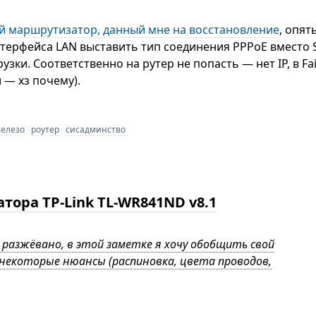
й маршрутизатор, данный мне на восстановление
, опят
терфейса LAN выставить тип соединения PPPoE вместо Sta
узки. Соответственно на рутер не попасть — нет IP, в Fa
и — хз почему).
елезо
роутер
сисадминство
ора TP-Link TL-WR841ND v8.1
ё разжёвано, в этой заметке я хочу обобщить свой
некоторые нюансы (распиновка, цвета проводов,