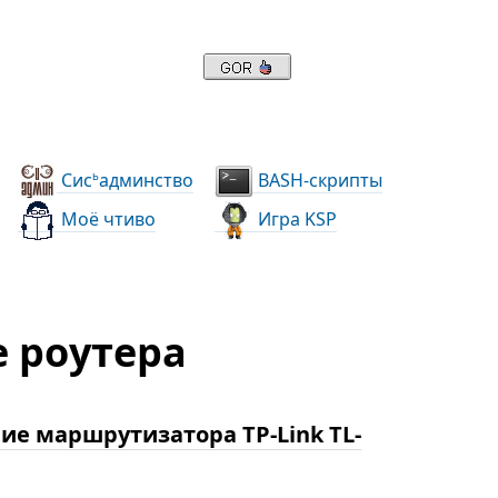
Сис
админство
BASH-скрипты
ь
Моё чтиво
Игра KSP
 роутера
ние маршрутизатора TP-Link TL-