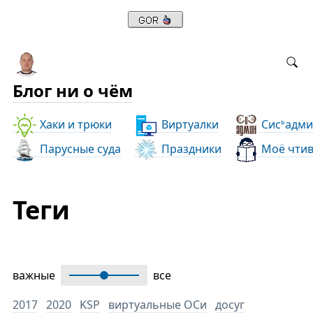
Блог ни о чём
Хаки и трюки
Виртуалки
Сис
адми
ь
Парусные суда
Праздники
Моё чти
Теги
важные
все
2017
2020
KSP
виртуальные ОСи
досуг