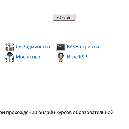
Сис
админство
BASH-скрипты
ь
Моё чтиво
Игра KSP
при прохождении онлайн-курсов образовательной