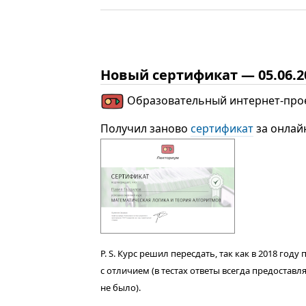
Новый сертификат — 05.06.2
Образовательный интернет-про
Получил заново
сертификат
за онлай
P. S. Курс решил пересдать, так как в 2018 год
с отличием (в тестах ответы всегда предостав
не было).