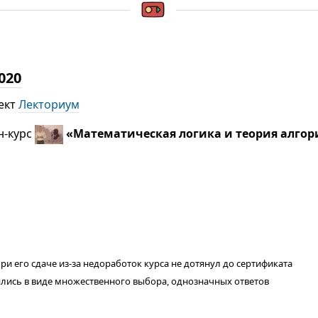
020
ект
Лекториум
н-курс
«Математическая логика и теория алго
у при его сдаче из-за недоработок курса не дотянул до сертификата
лялись в виде множественного выбора, однозначных ответов