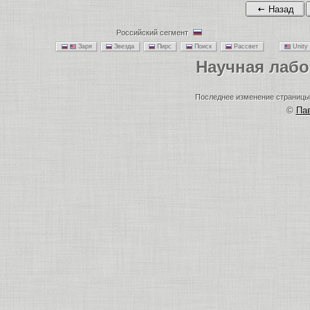
Назад
Российский сегмент
Заря
Звезда
Пирс
Поиск
Рассвет
Unit
Научная лаб
Последнее изменение страницы: 
©
Па