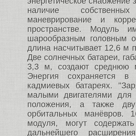
энергетическое снабжение з
наличие собственных
маневрирование и корр
пространстве. Модуль 
шарообразным головным от
длина насчитывает 12,6 м 
Две солнечных батареи, габ
3,3 м, создают среднюю 
Энергия сохраняется в 
кадмиевых батареях. "За
малыми двигателями для к
положения, а также дв
орбитальных манёвров. 1
модуля, могут содержат
дальнейшего расширени