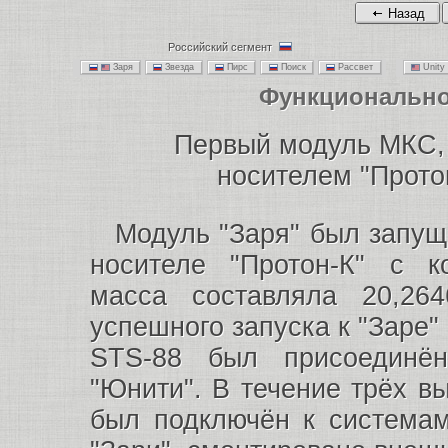
Назад
Российский сегмент
Заря
Звезда
Пирс
Поиск
Рассвет
Unit
Функционально
Первый модуль МКС, 
носителем "Прото
Модуль "Заря" был запуще
носителе "Протон-К" с к
масса составляла 20,26
успешного запуска к "Заре"
STS-88 был присоединё
"Юнити". В течение трёх в
был подключён к системам