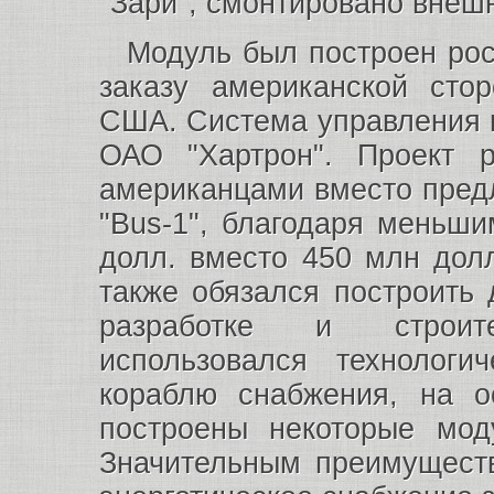
"Зари", смонтировано внеш
Модуль был построен ро
заказу американской сто
США. Система управления 
ОАО "Хартрон". Проект 
американцами вместо пред
"Bus-1", благодаря меньш
долл. вместо 450 млн дол
также обязался построить
разработке и строит
использовался технологи
кораблю снабжения, на о
построены некоторые мод
Значительным преимуществ