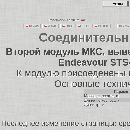
Назад
Российский сегмент
Заря
Звезда
Пирс
Поиск
Рассвет
Unit
Соединительн
Второй модуль МКС, выве
Endeavour STS
К модулю присоеденены 
Основные технич
Парамет
Масса на орбите, кг
Длина по корпусу, м
Диаметр, м
Последнее изменение страницы: сред