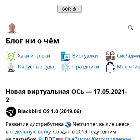
Блог ни о чём
Хаки и трюки
Виртуалки
Сис
адми
ь
Парусные суда
Праздники
Моё чти
Новая виртуальная ОСь — 17.05.2021-
2
Blackbird OS 1.0 (2019.06)
Развитие дистрибутива
Netrunner, вылившееся
в
отдельную ветку
. Создан в 2019 году одним
из разрабов
DDE
Джеймсом Киттсмиллером