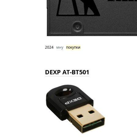
2024
мну
покупки
DEXP AT-BT501