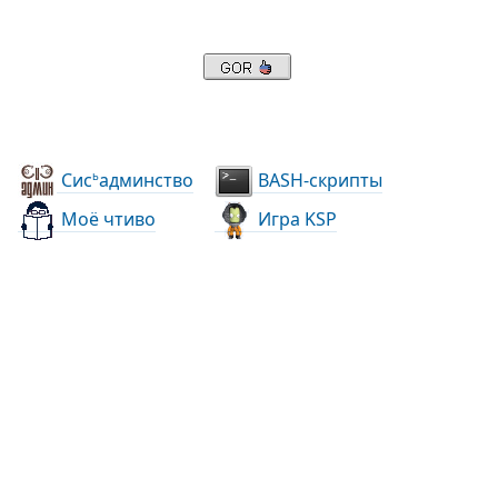
Сис
админство
BASH-скрипты
ь
Моё чтиво
Игра KSP