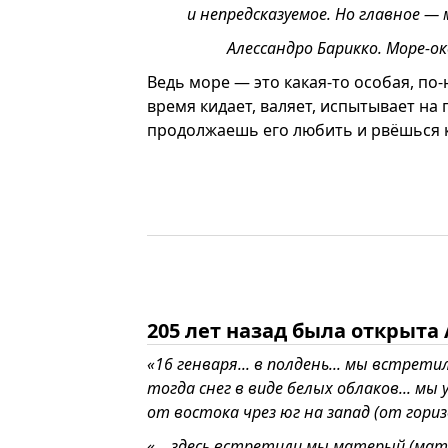
и непредсказуемое. Но главное — 
Алессандро Барикко. Море-о
Ведь море — это какая-то особая, по
время кидает, валяет, испытывает на 
продолжаешь его любить и рвёшься к
205 лет назад была открыта
«16 генваря... в полдень... мы встре
тогда снег в виде белых облаков... м
от востока чрез юг на запад (от гори
«... здесь встретили мы матерый (ма