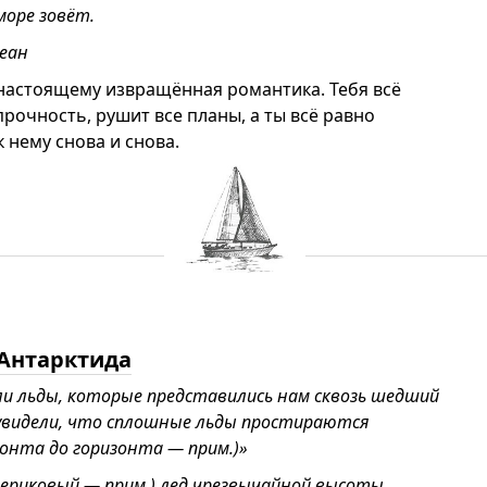
море зовёт.
кеан
-настоящему извращённая романтика. Тебя всё
прочность, рушит все планы, а ты всё равно
 нему снова и снова.
 Антарктида
тили льды, которые представились нам сквозь шедший
ы увидели, что сплошные льды простираются
зонта до горизонта — прим.)»
териковый — прим.) лед чрезвычайной высоты,