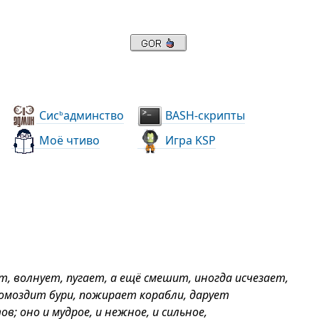
Сис
админство
BASH-скрипты
ь
Моё чтиво
Игра KSP
, волнует, пугает, а ещё смешит, иногда исчезает,
ромоздит бури, пожирает корабли, дарует
; оно и мудрое, и нежное, и сильное,