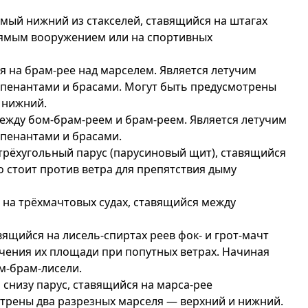
амый нижний из стакселей, ставящийся на штагах
рямым вооружением или на спортивных
я на брам-рее над марселем. Является летучим
топенантами и брасами. Могут быть предусмотрены
 нижний.
между бом-брам-реем и брам-реем. Является летучим
опенантами и брасами.
трёхугольный парус (парусиновый щит), ставящийся
о стоит против ветра для препятствия дыму
на трёхмачтовых судах, ставящийся между
ящийся на лисель-спиртах реев фок- и грот-мачт
чения их площади при попутных ветрах. Начиная
ом-брам-лисели.
 снизу парус, ставящийся на марса-рее
трены два разрезных марселя — верхний и нижний.