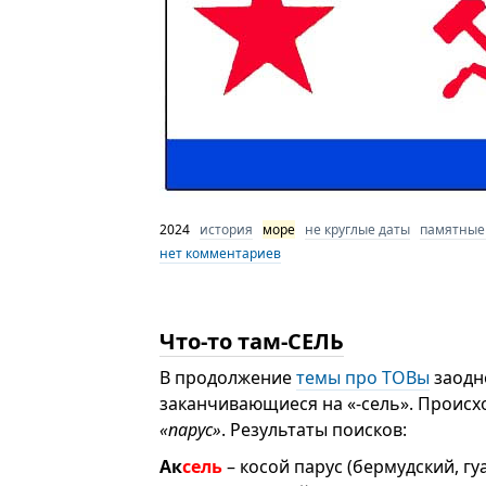
2024
история
море
не круглые даты
памятные
нет комментариев
Что-то там-СЕЛЬ
В продолжение
темы про ТОВы
заодно
заканчивающиеся на «-сель». Происх
«парус»
. Результаты поисков:
Ак
сель
– косой парус (бермудский, г