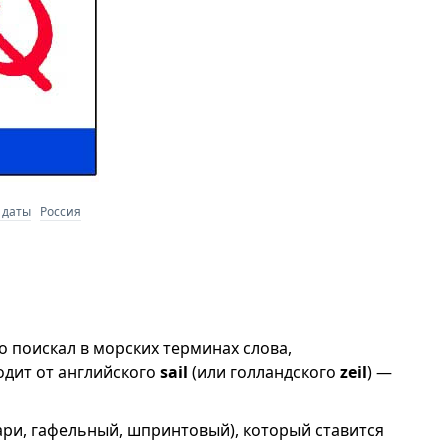
 даты
Россия
 поискал в морских терминах слова,
одит от английского
sail
(или голландского
zeil
) —
уари, гафельный, шпринтовый), который ставится