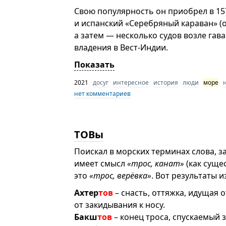
Свою популярность он приобрел в 157
и испанский «Серебряный караван» (
а затем — несколько судов возле гав
владения в Вест-Индии.
Показать
2021
досуг
интересное
история
люди
море
нет комментариев
ТОВы
Поискал в морских терминах слова, з
имеет смысл
«трос, канат»
(как суще
это
«трос, верёвка»
. Вот результаты и
Ахтер
тов
– снасть, оттяжка, идущая 
от закидывания к носу.
Бакш
тов
– конец троса, спускаемый 