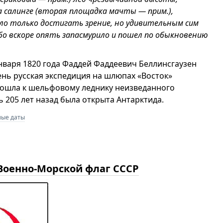
а салинге (вторая площадка мачты — прим.),
гло только достигать зрение, но удивительным сим
бо вскоре опять запасмурило и пошел по обыкновению
 января 1820 года Фаддей Фаддеевич Беллинсгаузен
ень русская экспедиция на шлюпах «Восток»
дошла к шельфовому леднику неизведанного
ь 205 лет назад была открыта Антарктида.
лые даты
 Военно-Морской флаг СССР