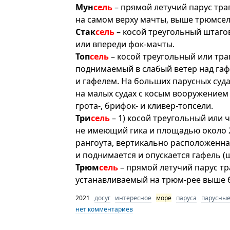
Мун
сель
– прямой летучий парус тр
на самом верху мачты, выше трюмсел
Стак
сель
– косой треугольный штаго
или впереди фок-мачты.
Топ
сель
– косой треугольный или тр
поднимаемый в слабый ветер над га
и гафелем. На больших парусных суда
на малых судах с косым вооружением 
грота-, брифок- и кливер-топсели.
Три
сель
– 1) косой треугольный или 
не имеющий гика и площадью около 2
рангоута, вертикально расположенна
и поднимается и опускается гафель (ш
Трюм
сель
– прямой летучий парус т
устанавливаемый на трюм-рее выше б
2021
досуг
интересное
море
паруса
парусные
нет комментариев