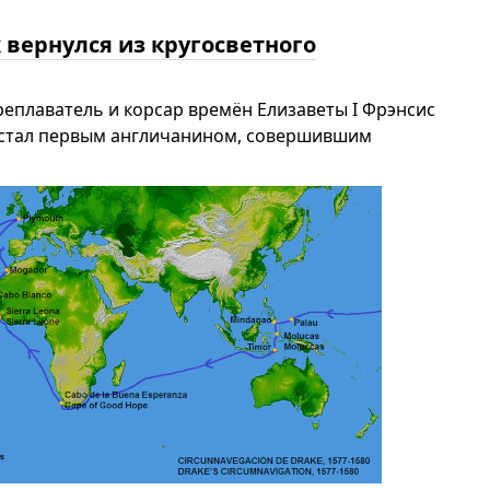
 вернулся из кругосветного
реплаватель и корсар времён Елизаветы I Фрэнсис
96) стал первым англичанином, совершившим