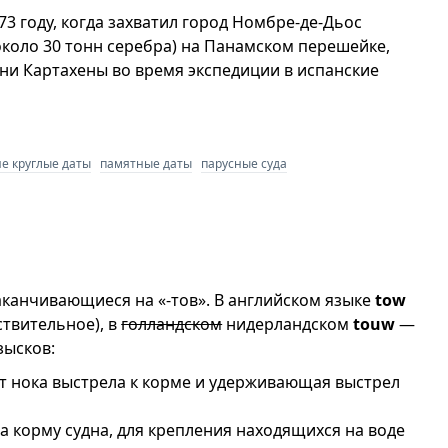
3 году, когда захватил город Номбре-де-Дьос
около 30 тонн серебра) на Панамском перешейке,
ани Картахены во время экспедиции в испанские
не круглые даты
памятные даты
парусные суда
аканчивающиеся на «-тов». В английском языке
tow
ствительное), в
голландском
нидерландском
touw
—
зысков:
от нока выстрела к корме и удерживающая выстрел
за корму судна, для крепления находящихся на воде