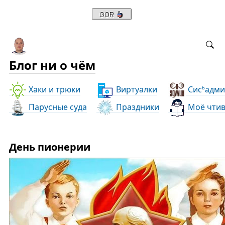
Блог ни о чём
Хаки и трюки
Виртуалки
Сис
адми
ь
Парусные суда
Праздники
Моё чти
День пионерии