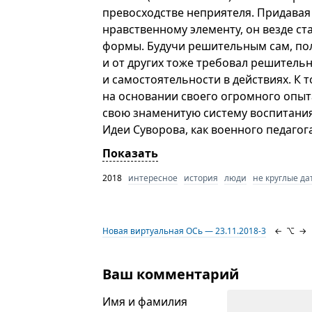
превосходстве неприятеля. Придава
нравственному элементу, он везде ст
формы. Будучи решительным сам, по
и от других тоже требовал решитель
и самостоятельности в действиях. К т
на основании своего огромного опыт
свою знаменитую систему воспитания
Идеи Суворова, как военного педагог
Показать
2018
интересное
история
люди
не круглые да
Новая виртуальная ОСь — 23.11.2018-3
←
⌥
→
Ваш комментарий
Имя и фамилия