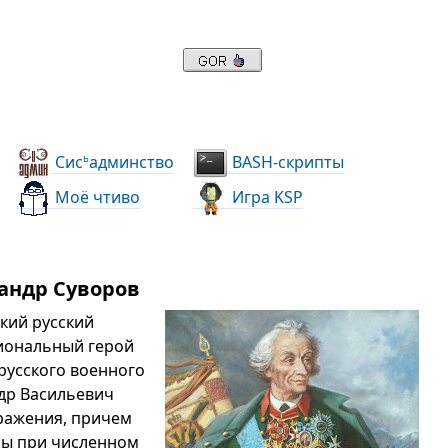
Сис
админство
BASH-скрипты
ь
Моё чтиво
Игра KSP
сандр Суворов
икий русский
циональный герой
русского военного
ндр Васильевич
сражения, причем
аны при численном