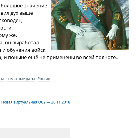
я большое значение
авил дух выше
лководец
ности
ому же,
а, он выработал
 и обучения войск.
а, и поныне ещё не применены во всей полноте...
ты
памятные даты
Россия
Новая виртуальная ОСь — 26.11.2018