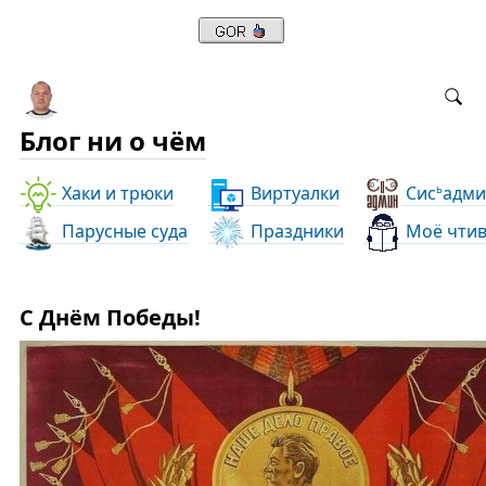
Блог ни о чём
Хаки и трюки
Виртуалки
Сис
адми
ь
Парусные суда
Праздники
Моё чти
С Днём Победы!