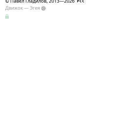
©
Павел Гладилов
, 2013—2026
РСС
Движок —
Эгея