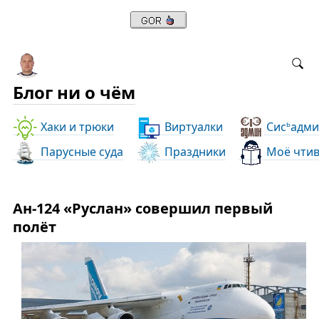
Блог ни о чём
Хаки и трюки
Виртуалки
Сис
адми
ь
Парусные суда
Праздники
Моё чти
Ан-124 «Руслан» совершил первый
полёт