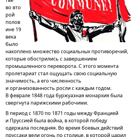
тве
во вто
рой
полов
ине 19
века
было
накоплено множество социальных противоречий,
которые обострились с завершением
промышленного переворота. С этого момента
пролетариат стал ощущать свою социальную
значимость, а его численность
и организованность росли с каждым годом.
В феврале 1848 года буржуазная монархия была
свергнута парижскими рабочими.
В период с 1870 по 1871 годы между Францией
и Пруссией была война, в которой победу
одержала последняя. Во время боевых действий
пруссаки вели огонь по столице, в которой царил