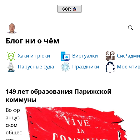
Блог ни о чём
Хаки и трюки
Виртуалки
Сис
адми
ь
Парусные суда
Праздники
Моё чти
149 лет образования Парижской
коммуны
Во фр
анцуз
ском
общес