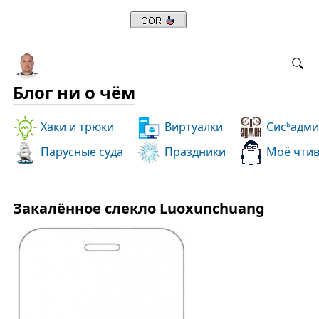
Блог ни о чём
Хаки и трюки
Виртуалки
Сис
адми
ь
Парусные суда
Праздники
Моё чти
Закалённое слекло Luoxunchuang