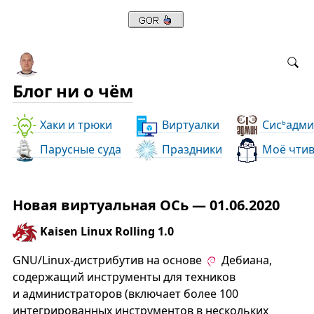
Блог ни о чём
Хаки и трюки
Виртуалки
Сис
адми
ь
Парусные суда
Праздники
Моё чти
Новая виртуальная ОСь — 01.06.2020
Kaisen Linux Rolling 1.0
GNU/Linux-дистрибутив на основе
Дебиана,
содержащий инструменты для техников
и администраторов (включает более 100
интегрированных инструментов в нескольких