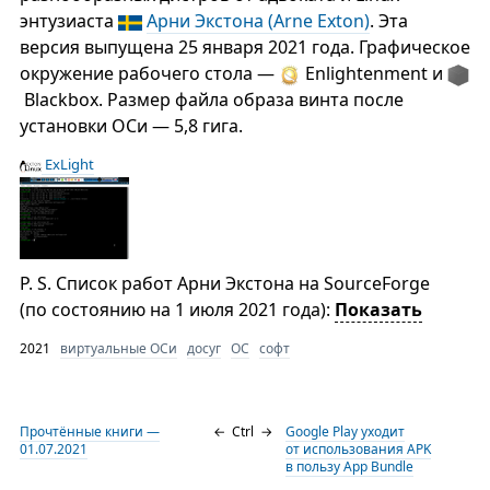
энтузиаста
Арни Экстона (Arne Exton)
. Эта
версия выпущена 25 января 2021 года. Графическое
окружение рабочего стола —
Enlightenment и
Blackbox. Размер файла образа винта после
установки ОСи — 5,8 гига.
ExLight
P. S. Список работ Арни Экстона на SourceForge
(по состоянию на 1 июля 2021 года):
Показать
2021
виртуальные ОСи
досуг
ОС
софт
Прочтённые книги —
←
Ctrl
→
Google Play уходит
01.07.2021
от использования APK
в пользу App Bundle