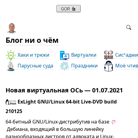
Блог ни о чём
Хаки и трюки
Виртуалки
Сис
адми
ь
Парусные суда
Праздники
Моё чти
Новая виртуальная ОСь — 01.07.2021
ExLight GNU/Linux 64-bit Live-DVD build
210125
64-битный GNU/Linux-дистрибутив на базе
Дебиана, входящий в большую линейку
разнообразных дистров от адвоката и Linux-