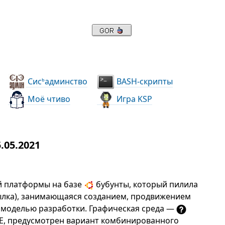
Сис
админство
BASH-скрипты
ь
Моё чтиво
Игра KSP
.05.2021
й платформы на базе
бубунты, который пилила
ылка), занимающаяся созданием, продвижением
 моделью разработки. Графическая среда —
, предусмотрен вариант комбинированного