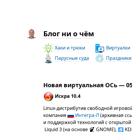
Блог ни о чём
Хаки и трюки
Виртуалки
Парусные суда
Праздники
Новая виртуальная ОСь — 05
Искра 10.4
Linux-дистрибутив свободной игрово
компания
Интегра-Л
(архивная сс
и поддержкой технологий с открытой
Liquid 3 (на основе
GNOME),
KDE