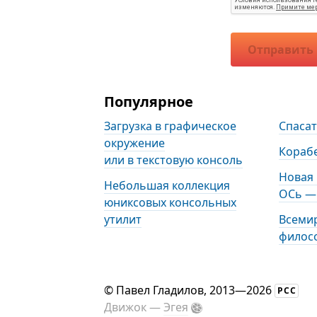
Отправить
Популярное
Загрузка в графическое
Спаса
окружение
Кораб
или в текстовую консоль
Новая
Небольшая коллекция
ОСь — 
юниксовых консольных
утилит
Всеми
филос
©
Павел Гладилов
, 2013—2026
РСС
Движок —
Эгея