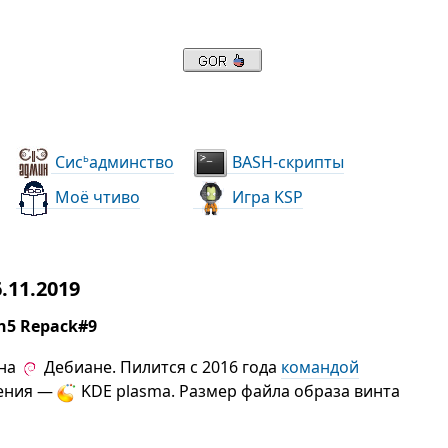
Сис
админство
BASH-скрипты
ь
Моё чтиво
Игра KSP
.11.2019
n5 Repack#9
 на
Дебиане. Пилится с 2016 года
командой
жения —
KDE plasma. Размер файла образа винта