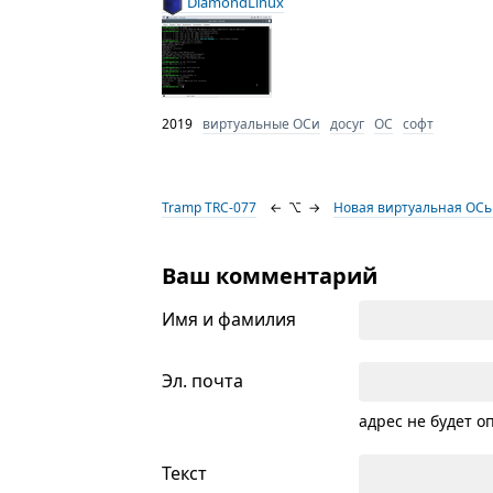
DiamondLinux
2019
виртуальные ОСи
досуг
ОС
софт
Tramp TRC-077
←
⌥
→
Новая виртуальная ОСь 
Ваш комментарий
Имя и фамилия
Эл. почта
адрес не будет о
Текст