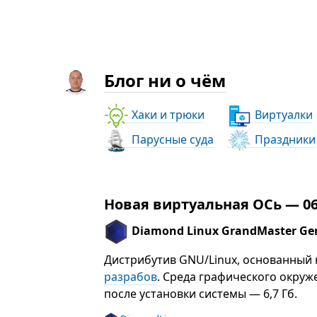
Блог ни о чём
Хаки и трюки
Виртуалки
Парусные суда
Праздники
Новая виртуальная ОСь — 06
Diamond Linux GrandMaster Ge
Дистрибутив GNU/Linux, основанный
разрабов
. Среда графического окру
после установки системы — 6,7 Гб.