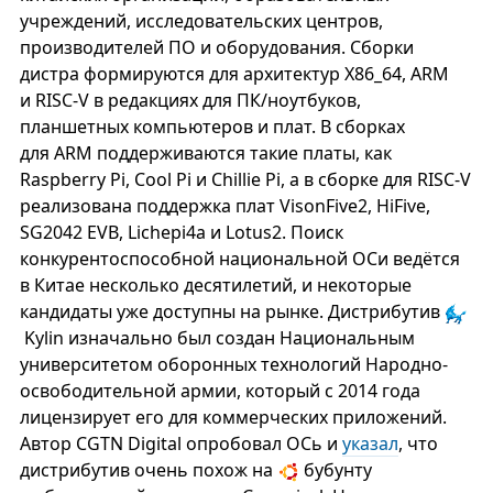
учреждений, исследовательских центров,
производителей ПО и оборудования. Сборки
дистра формируются для архитектур X86_64, ARM
и RISC-V в редакциях для ПК/ноутбуков,
планшетных компьютеров и плат. В сборках
для ARM поддерживаются такие платы, как
Raspberry Pi, Cool Pi и Chillie Pi, а в сборке для RISC-V
реализована поддержка плат VisonFive2, HiFive,
SG2042 EVB, Lichepi4a и Lotus2. Поиск
конкурентоспособной национальной ОСи ведётся
в Китае несколько десятилетий, и некоторые
кандидаты уже доступны на рынке. Дистрибутив
Kylin изначально был создан Национальным
университетом оборонных технологий Народно-
освободительной армии, который с 2014 года
лицензирует его для коммерческих приложений.
Автор CGTN Digital опробовал ОСь и
указал
, что
дистрибутив очень похож на
бубунту