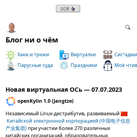
Блог ни о чём
Хаки и трюки
Виртуалки
Сис
адми
ь
Парусные суда
Праздники
Моё чти
Новая виртуальная ОСь — 07.07.2023
openKylin 1.0 (Jangtze)
Независимый Linux-дистрибутив, развиваемый
Китайской электронной корпорацией (中国电子信息
产业集团)
при участии более 270 различных
китайских организаций, образовательных