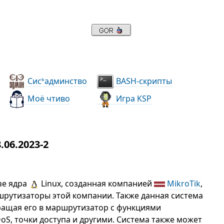
Сис
админство
BASH-скрипты
ь
Моё чтиво
Игра KSP
06.2023-2
зе ядра
Linux, созданная компанией
MikroTik
,
шрутизаторы этой компании. Также данная система
ращая его в маршрутизатор с функциями
oS, точки доступа и другими. Система также может