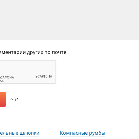
ментарии других по почте
⌃ ↩
тельные шлюпки
Компасные румбы