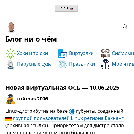
Блог ни о чём
Хаки и трюки
Виртуалки
Сис
адми
ь
Парусные суда
Праздники
Моё чти
Новая виртуальная ОСь — 10.06.2025
tuXmas 2006
Linux-дистрибутив на базе
кубунты, созданный
группой пользователей Linux региона Бакнанг
(архивная ссылка). Приоритетом для дистра стало
предоставление как можно большего