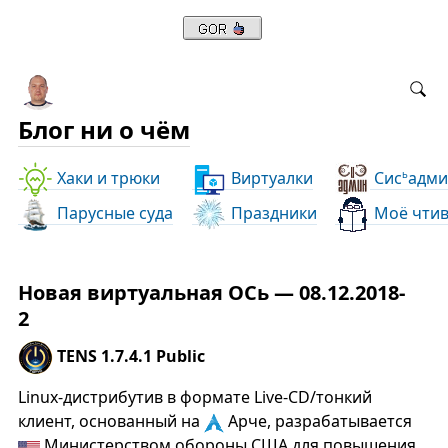
Блог ни о чём
Хаки и трюки
Виртуалки
Сис
адми
ь
Парусные суда
Праздники
Моё чти
Новая виртуальная ОСь — 08.12.2018-
2
TENS 1.7.4.1 Public
Linux-дистрибутив в формате Live-CD/тонкий
клиент, основанный на
Арче, разрабатывается
Министерством обороны США для повышения