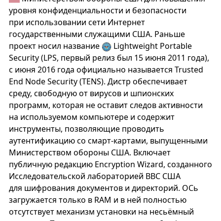
уровня конфиденциальности и безопасности
при использовании сети Интернет
государственными служащими США. Раньше
проект носил название
Lightweight Portable
Security (LPS, первый релиз был 15 июня 2011 года),
с июня 2016 года официально называется Trusted
End Node Security (TENS). Дистр обеспечивает
среду, свободную от вирусов и шпионских
программ, которая не оставит следов активности
на используемом компьютере и содержит
инструменты, позволяю­щие проводить
аутентификацию со смарт­-картами, выпущенными
Министерством обороны США. Вклю­чает
публичную редакцию Encryption Wizard, созданного
Исследовательской лаборато­рией ВВС США
для шифрования докумен­тов и директорий. ОСь
загружается только в RAM и в ней полностью
отсутствует механизм установки на несьёмный