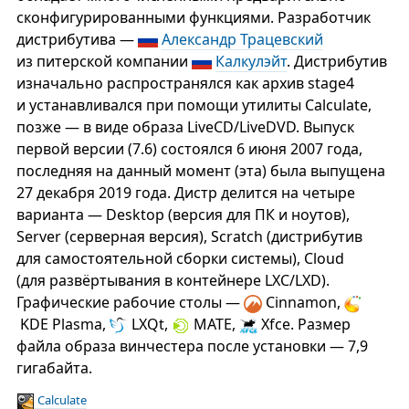
сконфигурированными функциями. Разработчик
дистрибутива —
Александр Трацевский
из питерской компании
Калкулэйт
. Дистрибутив
изначально распространялся как архив stage4
и устанавливался при помощи утилиты Calculate,
позже — в виде образа LiveCD/LiveDVD. Выпуск
первой версии (7.6) состоялся 6 июня 2007 года,
последняя на данный момент (эта) была выпущена
27 декабря 2019 года. Дистр делится на четыре
варианта — Desktop (версия для ПК и ноутов),
Server (серверная версия), Scratch (дистрибутив
для самостоятельной сборки системы), Cloud
(для развёртывания в контейнере LXC/LXD).
Графические рабочие столы —
Cinnamon,
KDE Plasma,
LXQt,
MATE,
Xfce. Размер
файла образа винчестера после установки — 7,9
гигабайта.
Calculate