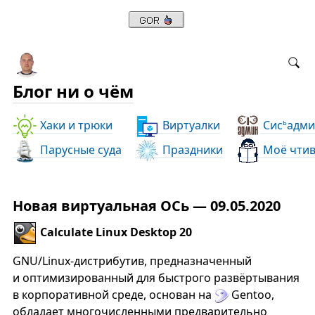
Блог ни о чём
Хаки и трюки
Виртуалки
Сис
адми
ь
Парусные суда
Праздники
Моё чти
Новая виртуальная ОСь — 09.05.2020
Calculate Linux Desktop 20
GNU/Linux-дистрибутив, предназначенный
и оптимизированный для быстрого развёртывания
в корпоративной среде, основан на
Gentoo,
обладает многочисленными предварительно