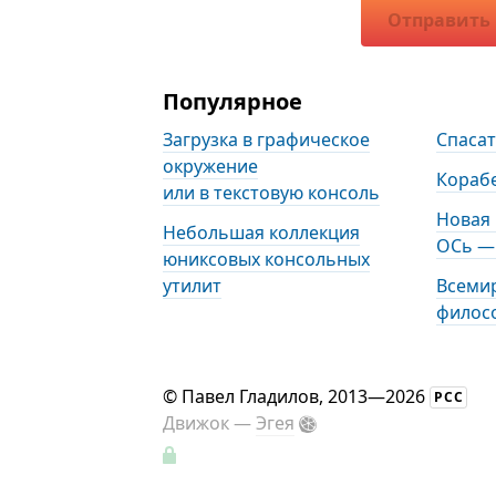
Отправить
Популярное
Загрузка в графическое
Спаса
окружение
Кораб
или в текстовую консоль
Новая
Небольшая коллекция
ОСь — 
юниксовых консольных
утилит
Всеми
филос
©
Павел Гладилов
, 2013—2026
РСС
Движок —
Эгея