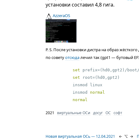
установки составил 4,8 гига.
AzzeraOS
P. S. После установки дистра на образ жёстког
по совету
отсюда
лечил так (gpt1 — бутовый EF
set
set
 root=(hd0,gpt2)

insmod linux

insmod 
normal
normal
2021
виртуальные ОСи
досуг
ОС
софт
Новая виртуальная ОСь — 12.04.2021
←
⌥
→
П