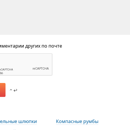
ментарии других по почте
⌃ ↩
тельные шлюпки
Компасные румбы