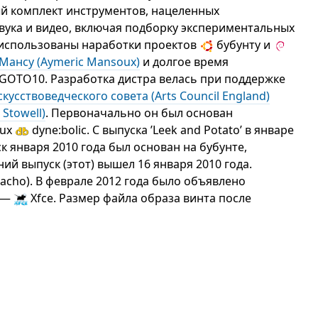
й комплект инструментов, нацеленных
звука и видео, включая подборку экспериментальных
 использованы наработки проектов
бубунту и
Мансу (Aymeric Mansoux)
и долгое время
GOTO10. Разработка дистра велась при поддержке
кусствоведческого совета (Arts Council England)
Stowell)
. Первоначально он был основан
nux
dyne:bolic. С выпуска ’Leek and Potato’ в январе
к января 2010 года был основан на бубунте,
ий выпуск (этот) вышел 16 января 2010 года.
acho). В феврале 2012 года было объявлено
л —
Xfce. Размер файла образа винта после