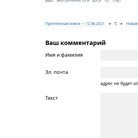
2021
виртуальные ОСи
досуг
ОС
софт
Прочтённые книги — 12.06.2021
←
⌥
→
Новая
Ваш комментарий
Имя и фамилия
Эл. почта
адрес не будет о
Текст