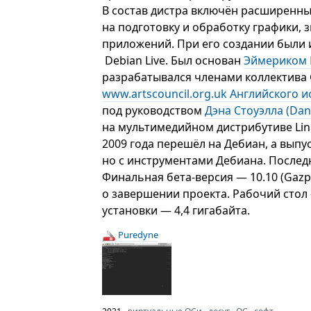
В состав дистра включён расширенны
на подготовку и обработку графики, 
приложений. При его создании были
Debian Live. Был основан
Эймериком 
разрабатывался членами коллектива 
www.artscouncil.org.uk Английского ис
под руководством
Дэна Стоуэлла (Dan 
на мультимедийном дистрибутиве Li
2009 года перешёл на Дебиан, а выпус
но с инструментами Дебиана. Последн
Финальная бета-версия — 10.10 (Gazp
о завершении проекта. Рабочий сто
установки — 4,4 гигабайта.
Puredyne