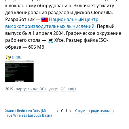
к локальному оборудованию. Включает утилиту
для клонирования разделов и дисков Clonezilla.
Разработчик —
Национальный центр
высокопроизводительных вычислений
. Первый
выпуск был 1 апреля 2004. Графическое окружение
рабочего стола —
Xfce. Размер файла ISO-
образа — 605 Мб.
DRBL
2019
виртуальные ОСи
досуг
ОС
софт
Xiaomi Redmi AirDots (Mi
←
Ctrl
→
Сходил к родителям :-)
True Wireless Earbuds Basic)