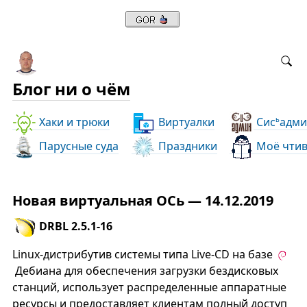
Блог ни о чём
Хаки и трюки
Виртуалки
Сис
адми
ь
Парусные суда
Праздники
Моё чти
Новая виртуальная ОСь — 14.12.2019
DRBL 2.5.1-16
Linux-дистрибутив системы типа Live-CD на базе
Дебиана для обеспечения загрузки бездисковых
станций, использует распределенные аппаратные
ресурсы и предоставляет клиентам полный доступ